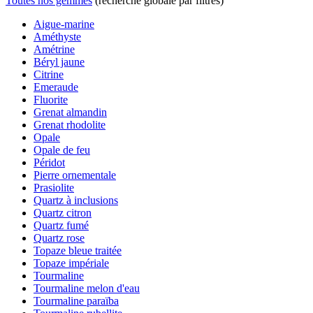
Toutes nos gemmes
(recherche globale par filtres)
Aigue-marine
Améthyste
Amétrine
Béryl jaune
Citrine
Emeraude
Fluorite
Grenat almandin
Grenat rhodolite
Opale
Opale de feu
Péridot
Pierre ornementale
Prasiolite
Quartz à inclusions
Quartz citron
Quartz fumé
Quartz rose
Topaze bleue traitée
Topaze impériale
Tourmaline
Tourmaline melon d'eau
Tourmaline paraïba