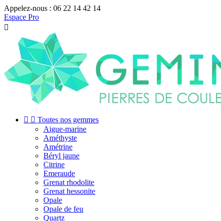
Appelez-nous :
06 22 14 42 14
Espace Pro



Toutes nos gemmes
Aigue-marine
Améthyste
Amétrine
Béryl jaune
Citrine
Emeraude
Grenat rhodolite
Grenat hessonite
Opale
Opale de feu
Quartz