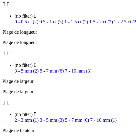


(no filter)

0 - 0.5 ct (2)
0.5 - 1 ct (3)
1 - 1.5 ct (2)
1.5 - 2 ct (2)
2 - 2.5 ct (
Plage de longueur
Plage de longueur


(no filter)

3 - 5 mm (2)
5 - 7 mm (6)
7 - 10 mm (3)
Plage de largeur
Plage de largeur


(no filter)

2 - 3 mm (1)
3 - 5 mm (3)
5 - 7 mm (6)
7 - 10 mm (1)
Plage de hauteur