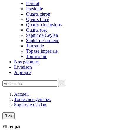
Péridot
Prasiolite
Quartz citron
Quartz fumé
Quartz à inclusions
Quartz rose
Saphir de Ceylan
Saphir de couleur
Tanzanite
Topaze impériale
Tourmaline
Nos garanties
Livraison
A propos

Accueil
Toutes nos gemmes
Saphir de Ceylan

ok
Filtrer par