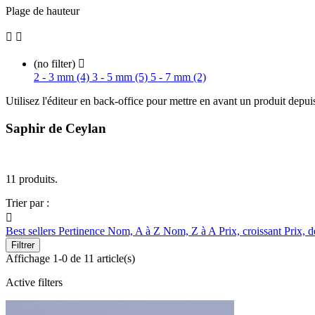
Plage de hauteur


(no filter)

2 - 3 mm (4)
3 - 5 mm (5)
5 - 7 mm (2)
Utilisez l'éditeur en back-office pour mettre en avant un produit depui
Saphir de Ceylan
11 produits.
Trier par :

Best sellers
Pertinence
Nom, A à Z
Nom, Z à A
Prix, croissant
Prix, d
Filtrer
Affichage 1-0 de 11 article(s)
Active filters