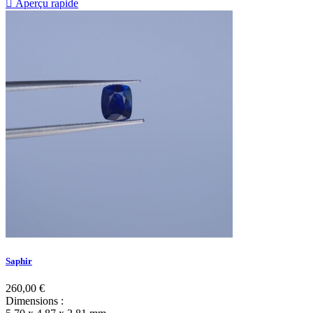

Aperçu rapide
Saphir
260,00 €
Dimensions
: