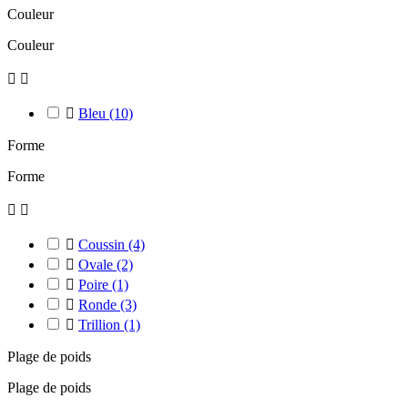
Couleur
Couleur



Bleu
(10)
Forme
Forme



Coussin
(4)

Ovale
(2)

Poire
(1)

Ronde
(3)

Trillion
(1)
Plage de poids
Plage de poids