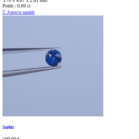
5.70 x 4.87 x 2.81 mm
Poids
: 0.69 ct

Aperçu rapide
Saphir
100,00 €