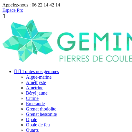
Appelez-nous :
06 22 14 42 14
Espace Pro



Toutes nos gemmes
Aigue-marine
Améthyste
Amétrine
Béryl jaune
Citrine
Emeraude
Grenat rhodolite
Grenat hessonite
Opale
Opale de feu
Quartz