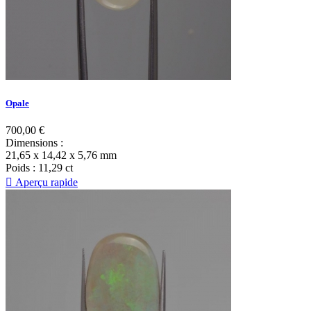
Opale
700,00 €
Dimensions
:
21,65 x 14,42 x 5,76 mm
Poids
: 11,29 ct

Aperçu rapide