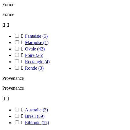
Forme
Forme



Fantaisie
(5)

Marquise
(1)

Ovale
(42)

Poire
(26)

Rectangle
(4)

Ronde
(3)
Provenance
Provenance



Australie
(3)

Brésil
(59)

Ethiopie
(17)