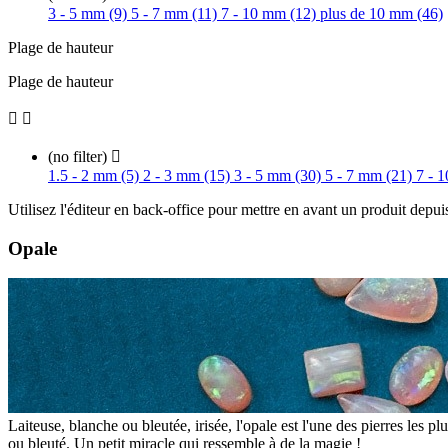
3 - 5 mm (9)
5 - 7 mm (11)
7 - 10 mm (12)
plus de 10 mm (46)
Plage de hauteur
Plage de hauteur


(no filter)

1.5 - 2 mm (5)
2 - 3 mm (15)
3 - 5 mm (30)
5 - 7 mm (21)
7 - 
Utilisez l'éditeur en back-office pour mettre en avant un produit depui
Opale
Laiteuse, blanche ou bleutée, irisée, l'opale est l'une des pierres les 
ou bleuté. Un petit miracle qui ressemble à de la magie !