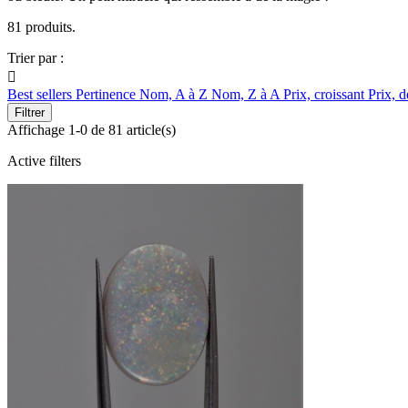
81 produits.
Trier par :

Best sellers
Pertinence
Nom, A à Z
Nom, Z à A
Prix, croissant
Prix, d
Filtrer
Affichage 1-0 de 81 article(s)
Active filters