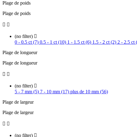
Plage de poids
Plage de poids


(no filter)

0 - 0.5 ct (7)
0.5 - 1 ct (10)
1 - 1.5 ct (6)
1.5 - 2 ct (2)
2 - 2.5 ct
Plage de longueur
Plage de longueur


(no filter)

5 - 7 mm (5)
7 - 10 mm (17)
plus de 10 mm (56)
Plage de largeur
Plage de largeur


(no filter)
