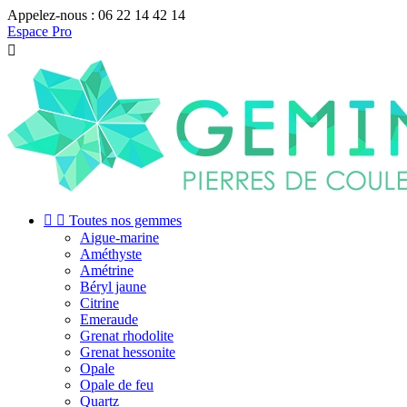
Appelez-nous :
06 22 14 42 14
Espace Pro



Toutes nos gemmes
Aigue-marine
Améthyste
Amétrine
Béryl jaune
Citrine
Emeraude
Grenat rhodolite
Grenat hessonite
Opale
Opale de feu
Quartz