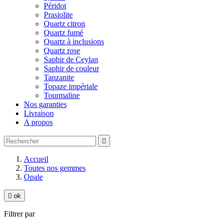
Péridot
Prasiolite
Quartz citron
Quartz fumé
Quartz à inclusions
Quartz rose
Saphir de Ceylan
Saphir de couleur
Tanzanite
Topaze impériale
Tourmaline
Nos garanties
Livraison
A propos

Accueil
Toutes nos gemmes
Opale

ok
Filtrer par