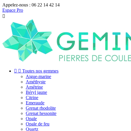
Appelez-nous :
06 22 14 42 14
Espace Pro



Toutes nos gemmes
Aigue-marine
Améthyste
Amétrine
Béryl jaune
Citrine
Emeraude
Grenat rhodolite
Grenat hessonite
Opale
Opale de feu
Quartz