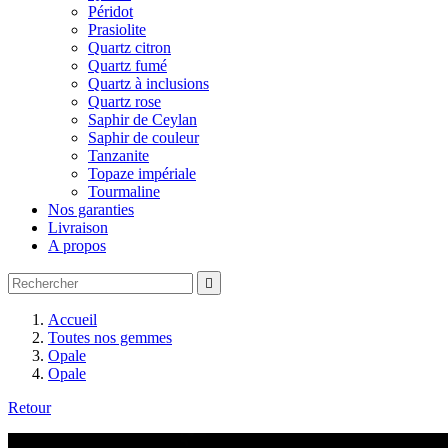
Péridot
Prasiolite
Quartz citron
Quartz fumé
Quartz à inclusions
Quartz rose
Saphir de Ceylan
Saphir de couleur
Tanzanite
Topaze impériale
Tourmaline
Nos garanties
Livraison
A propos

Accueil
Toutes nos gemmes
Opale
Opale
Retour