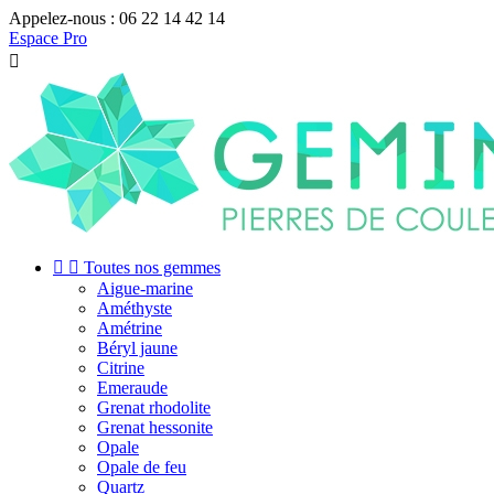
Appelez-nous :
06 22 14 42 14
Espace Pro



Toutes nos gemmes
Aigue-marine
Améthyste
Amétrine
Béryl jaune
Citrine
Emeraude
Grenat rhodolite
Grenat hessonite
Opale
Opale de feu
Quartz