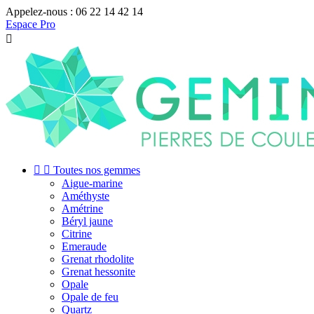
Appelez-nous :
06 22 14 42 14
Espace Pro



Toutes nos gemmes
Aigue-marine
Améthyste
Amétrine
Béryl jaune
Citrine
Emeraude
Grenat rhodolite
Grenat hessonite
Opale
Opale de feu
Quartz