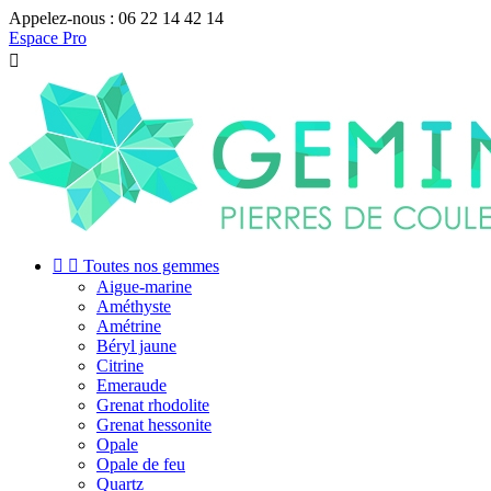
Appelez-nous :
06 22 14 42 14
Espace Pro



Toutes nos gemmes
Aigue-marine
Améthyste
Amétrine
Béryl jaune
Citrine
Emeraude
Grenat rhodolite
Grenat hessonite
Opale
Opale de feu
Quartz