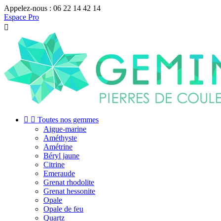
Appelez-nous :
06 22 14 42 14
Espace Pro



Toutes nos gemmes
Aigue-marine
Améthyste
Amétrine
Béryl jaune
Citrine
Emeraude
Grenat rhodolite
Grenat hessonite
Opale
Opale de feu
Quartz